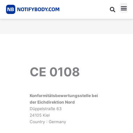
Skip
to
content
CE m
Notified Body List
CE 0108
Konformitätsbewertungsstelle bei
der Eichdirektion Nord
Düppelstraße 63
24105 Kiel
Country : Germany