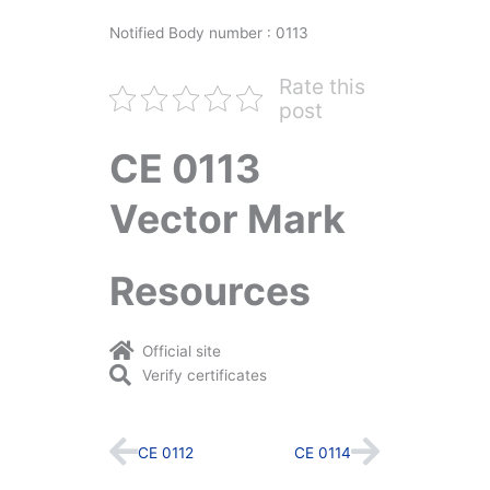
Notified Body number : 0113
Rate this
post
CE 0113
Vector Mark
Resources
Official site
Verify certificates
Prev
Next
CE 0112
CE 0114