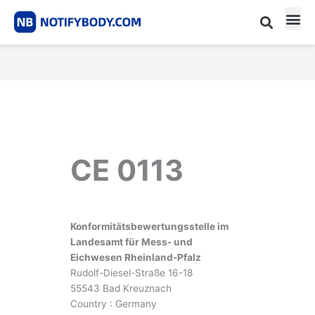
Skip
to
content
CE m
Notified Body List
CE 0113
Konformitätsbewertungsstelle im
Landesamt für Mess- und
Eichwesen Rheinland-Pfalz
Rudolf-Diesel-Straße 16-18
55543 Bad Kreuznach
Country : Germany