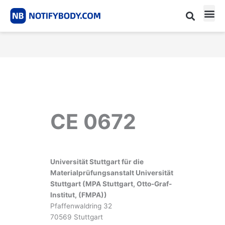
Skip
to
content
CE m
Notified Body List
CE 0672
Universität Stuttgart für die
Materialprüfungsanstalt Universität
Stuttgart (MPA Stuttgart, Otto-Graf-
Institut, (FMPA))
Pfaffenwaldring 32
70569 Stuttgart