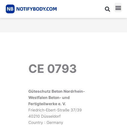
Skip
to
content
CE m
Notified Body List
CE 0793
Güteschutz Beton Nordrhein-
Westfalen Beton- und
Fertigteilwerke e. V.
Friedrich-Ebert-Straße 37/39
40210 Düsseldorf
Country : Germany