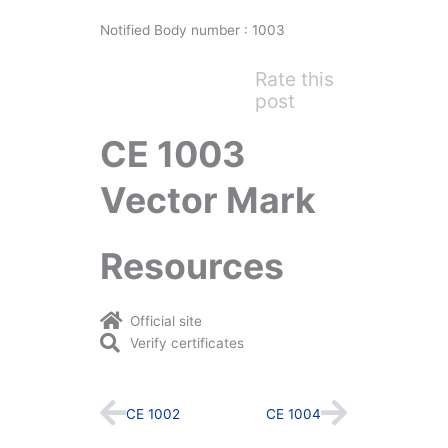
Notified Body number : 1003
Rate this
post
CE 1003
Vector Mark
Resources
Official site
Verify certificates
Prev
Next
CE 1002
CE 1004