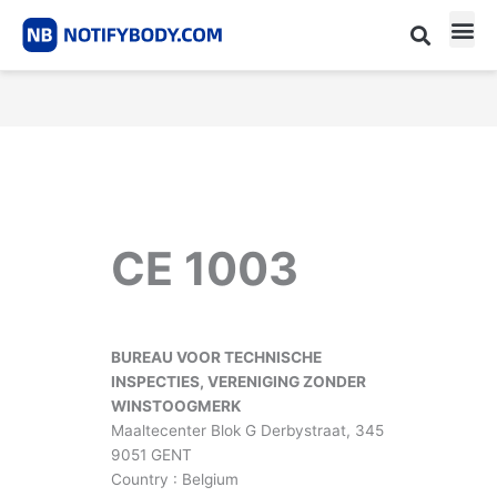
Skip
to
content
CE m
Notified Body List
CE 1003
BUREAU VOOR TECHNISCHE
INSPECTIES, VERENIGING ZONDER
WINSTOOGMERK
Maaltecenter Blok G Derbystraat, 345
9051 GENT
Country : Belgium