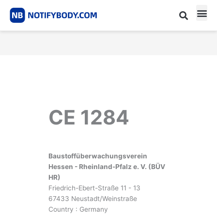
Skip
to
content
CE m
Notified Body List
CE 1284
Baustoffüberwachungsverein
Hessen - Rheinland-Pfalz e. V. (BÜV
HR)
Friedrich-Ebert-Straße 11 - 13
67433 Neustadt/Weinstraße
Country : Germany