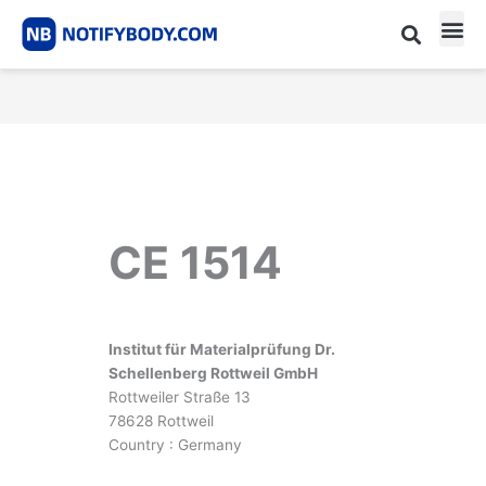
Skip
to
content
CE m
Notified Body List
CE 1514
Institut für Materialprüfung Dr.
Schellenberg Rottweil GmbH
Rottweiler Straße 13
78628 Rottweil
Country : Germany