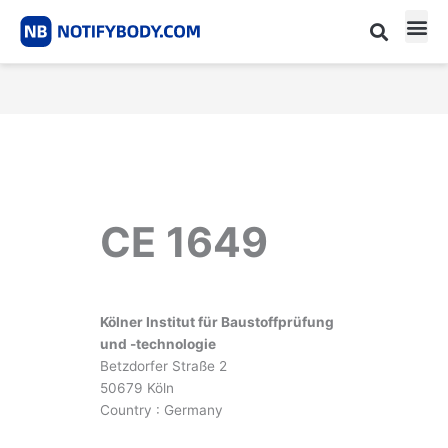
Skip
to
content
CE m
Notified Body List
CE 1649
Kölner Institut für Baustoffprüfung
und -technologie
Betzdorfer Straße 2
50679 Köln
Country : Germany