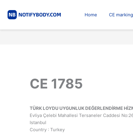
Skip
to
Home
CE marking
content
CE 1785
TÜRK LOYDU UYGUNLUK DEĞERLENDİRME HİZM
Evliya Çelebi Mahallesi Tersaneler Caddesi No:26
Istanbul
Country : Turkey