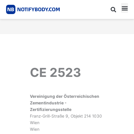
Skip
to
content
CE m
Notified Body List
CE 2523
Vereinigung der Österreichischen
Zementindustrie -
Zertifizierungsstelle
Franz-Grill-Straße 9, Objekt 214 1030
Wien
Wien