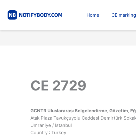
Skip
to
Home
CE marking
content
CE 2729
GCNTR Uluslararası Belgelendirme, Gözetim, Eğit
Atak Plaza Tavukçuyolu Caddesi Demirtürk Sokak
Ümraniye / İstanbul
Country : Turkey