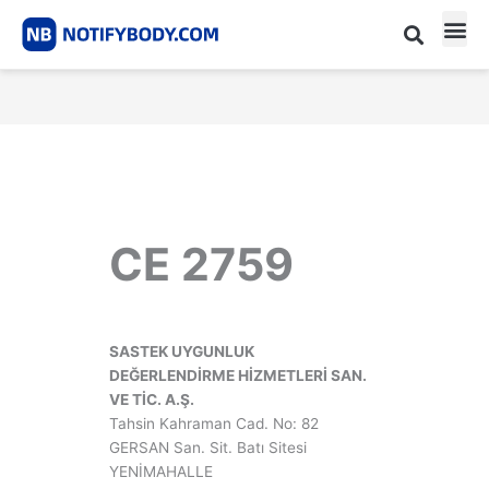
Skip
to
content
CE m
Notified Body List
CE 2759
SASTEK UYGUNLUK
DEĞERLENDİRME HİZMETLERİ SAN.
VE TİC. A.Ş.
Tahsin Kahraman Cad. No: 82
GERSAN San. Sit. Batı Sitesi
YENİMAHALLE