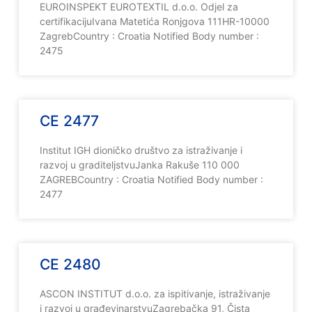
EUROINSPEKT EUROTEXTIL d.o.o. Odjel za
certifikacijuIvana Matetića Ronjgova 111HR-10000
ZagrebCountry : Croatia Notified Body number :
2475
CE 2477
Institut IGH dioničko društvo za istraživanje i
razvoj u graditeljstvuJanka Rakuše 110 000
ZAGREBCountry : Croatia Notified Body number :
2477
CE 2480
ASCON INSTITUT d.o.o. za ispitivanje, istraživanje
i razvoj u građevinarstvuZagrebačka 91, Čista