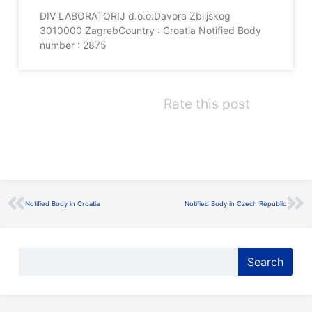
DIV LABORATORIJ d.o.o.Davora Zbiljskog
3010000 ZagrebCountry : Croatia Notified Body
number : 2875
Rate this post
Prev
Ne
Notified Body in Croatia
Notified Body in Czech Republic
Search
Search