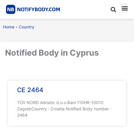
Skip
to
content
CE m
Notified Body List
Home
»
Country
Notified Body in Cyprus
CE 2464
TÜV NORD Adriatic d.o.o.Bani 110HR-10010
ZagrebCountry : Croatia Notified Body number :
2464