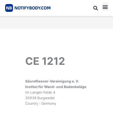
Skip
to
content
CE m
Notified Body List
CE 1212
Säurefliesner-Vereinigung e. V.
Institut für Wand- und Bodenbeläge
Im Langen Felde 4
30938 Burgwedel
Country : Germany