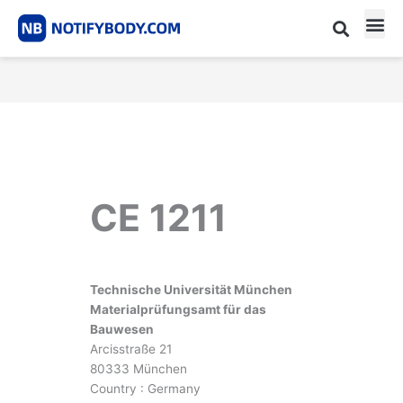
Skip
to
content
CE m
Notified Body List
CE 1211
Technische Universität München
Materialprüfungsamt für das
Bauwesen
Arcisstraße 21
80333 München
Country : Germany