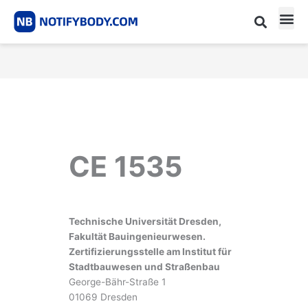
Skip
to
content
CE m
Notified Body List
CE 1535
Technische Universität Dresden,
Fakultät Bauingenieurwesen.
Zertifizierungsstelle am Institut für
Stadtbauwesen und Straßenbau
George-Bähr-Straße 1
01069 Dresden