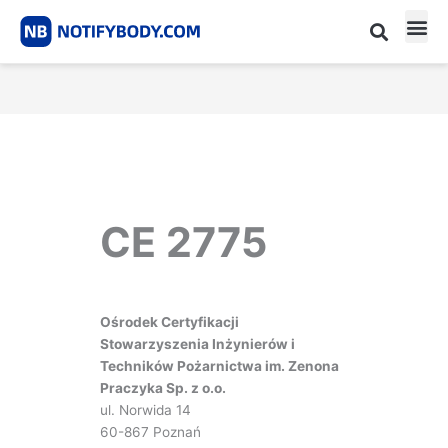
Skip
to
content
CE m
Notified Body List
CE 2775
Ośrodek Certyfikacji
Stowarzyszenia Inżynierów i
Techników Pożarnictwa im. Zenona
Praczyka Sp. z o.o.
ul. Norwida 14
60-867 Poznań