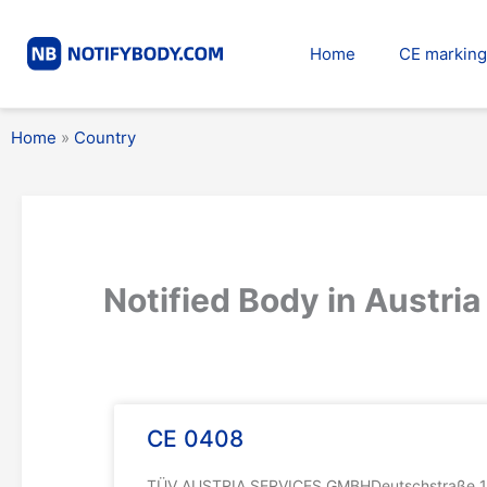
Skip
to
Home
CE marking
content
Home
»
Country
Notified Body in Austria
CE 0408
TÜV AUSTRIA SERVICES GMBHDeutschstraße 101