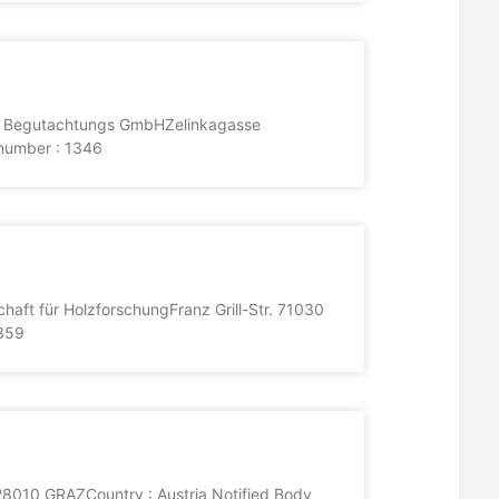
 und Begutachtungs GmbHZelinkagasse
 number : 1346
chaft für HolzforschungFranz Grill-Str. 71030
1359
28010 GRAZCountry : Austria Notified Body