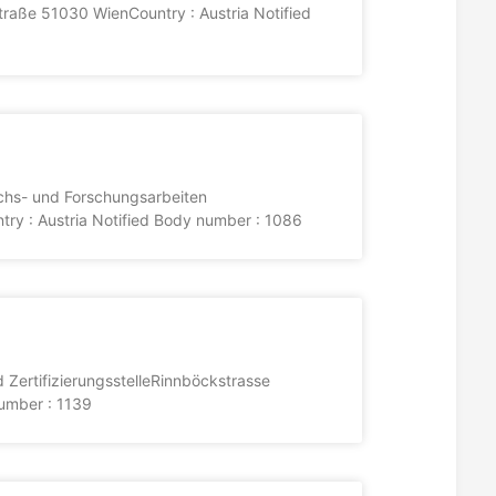
traße 51030 WienCountry : Austria Notified
chs- und Forschungsarbeiten
y : Austria Notified Body number : 1086
d ZertifizierungsstelleRinnböckstrasse
number : 1139