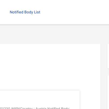
Notified Body List
230 WIENCountry : Austria Notified Body